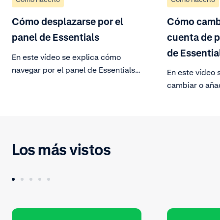
Cómo desplazarse por el
Cómo cambi
panel de Essentials
cuenta de p
de Essentia
En este vídeo se explica cómo
navegar por el panel de Essentials.
En este vídeo 
Gestiona tus cuentas y lleva a cabo
cambiar o aña
tus actividades comerciales
pago en el pan
diarias. Descubre todo lo que
Selecciona la
tienes a tu disposición en el panel.
correcta en la
que desees añ
Los más vistos
de pago. Sigue
petición.