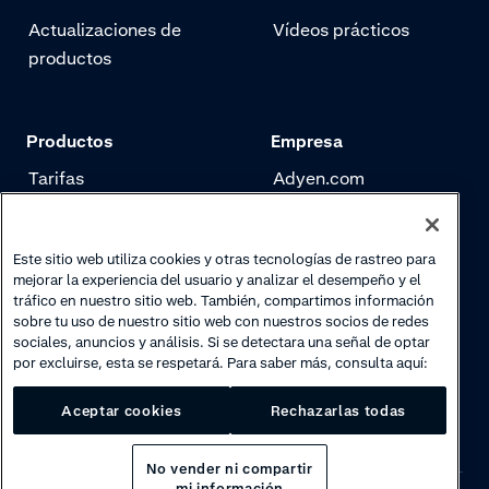
Actualizaciones de
Vídeos prácticos
productos
Productos
Empresa
Tarifas
Adyen.com
Pagos
Nuestra historia
Gestión de riesgo
Newsletter
Este sitio web utiliza cookies y otras tecnologías de rastreo para
mejorar la experiencia del usuario y analizar el desempeño y el
Autenticación
Trabaja con nosotros
tráfico en nuestro sitio web. También, compartimos información
sobre tu uso de nuestro sitio web con nuestros socios de redes
sociales, anuncios y análisis. Si se detectara una señal de optar
por excluirse, esta se respetará. Para saber más, consulta aquí:
Aceptar cookies
Rechazarlas todas
No vender ni compartir
mi información