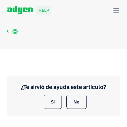
HELP
¿Te sirvió de ayuda este artículo?
Sí
No