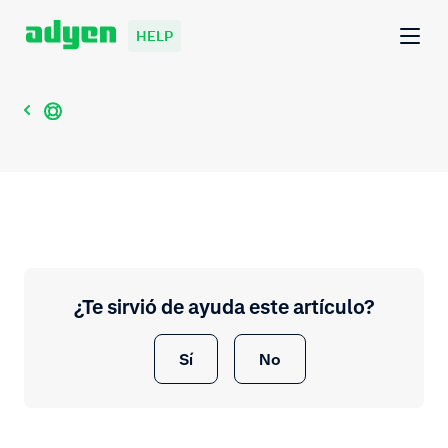
HELP
¿Te sirvió de ayuda este artículo?
Sí
No