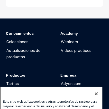
Conocimientos
Academy
Colecciones
Webinars
Actualizaciones de
Vídeos prácticos
productos
Productos
Empresa
Tarifas
Adyen.com
Pagos
Nuestra historia
Gestión de riesgo
Newsletter
Este sitio web utiliza cookies y otras tecnologías de rastreo para
mejorar la experiencia del usuario y analizar el desempeño y el