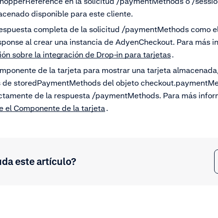
shopperReference en la solicitud /paymentMethods o /session
enado disponible para este cliente.
respuesta completa de la solicitud /paymentMethods como el
onse al crear una instancia de AdyenCheckout
. Para más i
n sobre la integración de Drop-in para tarjetas
.
omponente de la tarjeta para mostrar una tarjeta almacenada
es de storedPaymentMethods del objeto checkout.paymentM
rectamente de la respuesta /paymentMethods
. Para más infor
 el Componente de la tarjeta
.
uda este artículo?