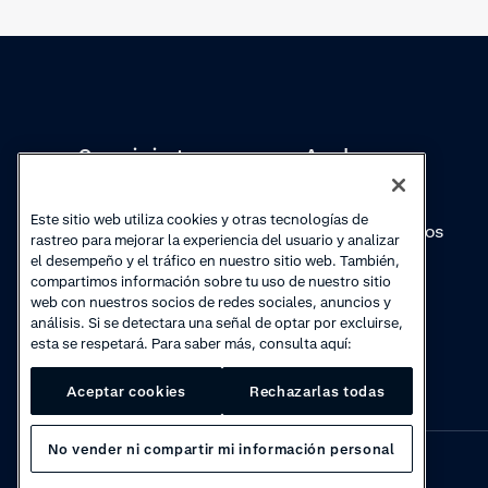
Conocimientos
Academy
Colecciones
Webinars
Este sitio web utiliza cookies y otras tecnologías de
Actualizaciones de
Vídeos prácticos
rastreo para mejorar la experiencia del usuario y analizar
productos
el desempeño y el tráfico en nuestro sitio web. También,
compartimos información sobre tu uso de nuestro sitio
web con nuestros socios de redes sociales, anuncios y
análisis. Si se detectara una señal de optar por excluirse,
esta se respetará. Para saber más, consulta aquí:
Aceptar cookies
Rechazarlas todas
No vender ni compartir mi información personal
Privacy
·
Cookies
·
Disclaimer
·
© 2026 Adyen