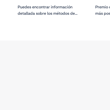
Puedes encontrar información
Premio 
detallada sobre los métodos de
más pos
pago que admitimos en nuestra
fácilmen
página de documentación sobre
TechCru
métodos de pago. Para obtener
información general de los
principales métodos de pago,
consulta adyen.com.