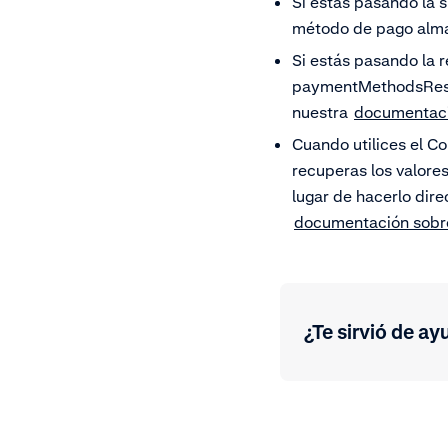
Si estás pasando la 
método de pago almac
Si estás pasando la 
paymentMethodsResp
nuestra
documentació
Cuando utilices el C
recuperas los valor
lugar de hacerlo di
documentación sobre
¿Te sirvió de ay