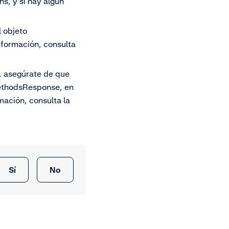
s, y si hay algún
 objeto
nformación, consulta
, asegúrate de que
ethodsResponse, en
mación, consulta la
Sí
No