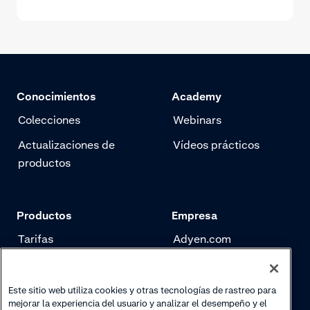
Conocimientos
Academy
Colecciones
Webinars
Actualizaciones de
Vídeos prácticos
productos
Productos
Empresa
Tarifas
Adyen.com
Pagos
Nuestra historia
Gestión de riesgo
Newsletter
Este sitio web utiliza cookies y otras tecnologías de rastreo para
mejorar la experiencia del usuario y analizar el desempeño y el