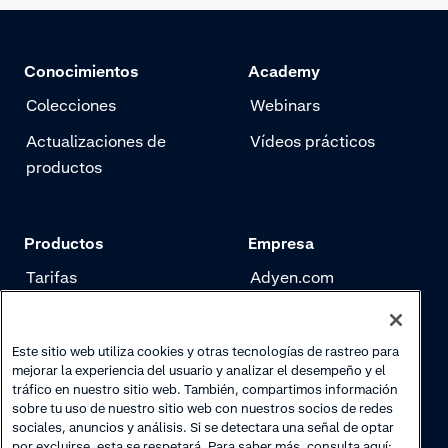
Conocimientos
Academy
Colecciones
Webinars
Actualizaciones de
Vídeos prácticos
productos
Productos
Empresa
Tarifas
Adyen.com
Pagos
Nuestra historia
Gestión de riesgo
Newsletter
Este sitio web utiliza cookies y otras tecnologías de rastreo para
mejorar la experiencia del usuario y analizar el desempeño y el
Autenticación
Trabaja con nosotros
tráfico en nuestro sitio web. También, compartimos información
sobre tu uso de nuestro sitio web con nuestros socios de redes
sociales, anuncios y análisis. Si se detectara una señal de optar
por excluirse, esta se respetará. Para saber más, consulta aquí: