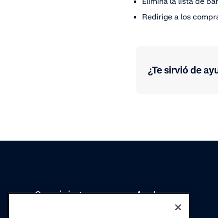
Elimina la lista de b
Redirige a los compr
¿Te sirvió de ay
Conocimientos
Academy
Colecciones
Webinars