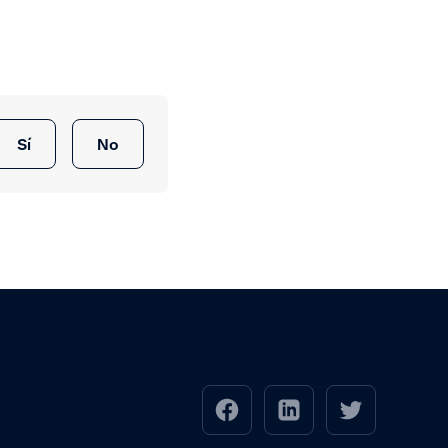
Sí
No