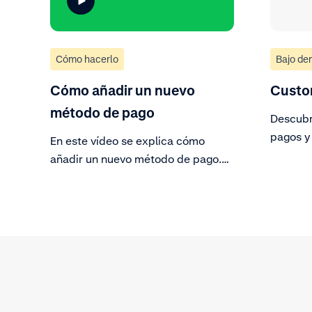
Cómo hacerlo
Bajo d
Cómo añadir un nuevo
Custo
método de pago
Descubr
pagos y
En este vídeo se explica cómo
añadir un nuevo método de pago.
Comprueba que te encuentres en la
cuenta de pago correcta de la
Customer Area y añade uno o
varios métodos de pago. Sigue los
pasos y envía tu petición.