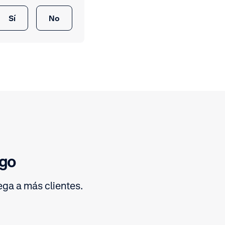
Sí
No
ago
ga a más clientes.