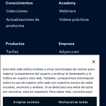
Conocimientos
Academy
Colecciones
Webinars
Actualizaciones de
Vídeos prácticos
productos
Productos
Empresa
Tarifas
Adyen.com
Pagos
Nuestra historia
Gestión de riesgo
Newsletter
Este sitio web utiliza cookies y otras tecnologías de rastreo para
mejorar la experiencia del usuario y analizar el desempeño y el
Autenticación
Trabaja con nosotros
tráfico en nuestro sitio web. También, compartimos información
sobre tu uso de nuestro sitio web con nuestros socios de redes
sociales, anuncios y análisis. Si se detectara una señal de optar
por excluirse, esta se respetará. Para saber más, consulta aquí:
Aceptar cookies
Rechazarlas todas