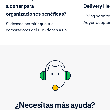
a donar para
Delivery He
organizaciones benéficas?
Giving permite
Adyen aceptar
Si deseas permitir que tus
procesos de ch
compradores del POS donen a una
tienda.
organización benéfica después de
haber realizado una compra en tu
tienda, puedes incorporarlo con
nuestra función Giving.
¿Necesitas más ayuda?