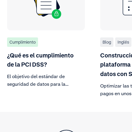
Cumplimiento
Blog
Inglés
¿Qué es el cumplimiento
Construcci
de la PCI DSS?
plataforma 
datos con S
El objetivo del estándar de
seguridad de datos para la
Optimizar las 
industria de las tarjetas de pago (
pagos en unos
PCI DSS) es proteger los datos de
básicos puede
los titulares de las tarjetas frente a
de ingresos mi
las amenazas cambiantes a la
clientes de Ad
seguridad de los datos.