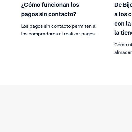
¿Cómo funcionan los
De Bij
pagos sin contacto?
a los 
con la
Los pagos sin contacto permiten a
la tie
los compradores el realizar pagos
sin insertar ni deslizar su tarjeta.
Cómo ut
almacen
personal
línea pa
comprad
mundo.