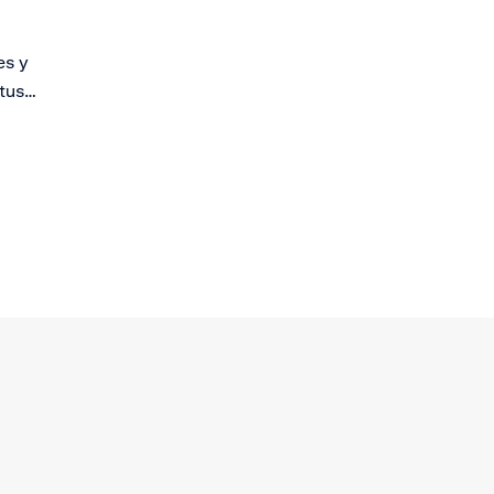
es y
tus
 múltiples