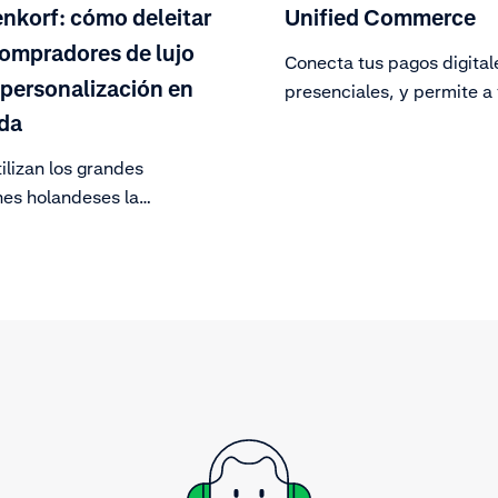
enkorf: cómo deleitar
Unified Commerce
compradores de lujo
Conecta tus pagos digital
 personalización en
presenciales, y permite a 
clientes pagar a través de
nda
canales.
ilizan los grandes
es holandeses la
ización en la tienda y en
ra deleitar a los
ores de lujo de todo el