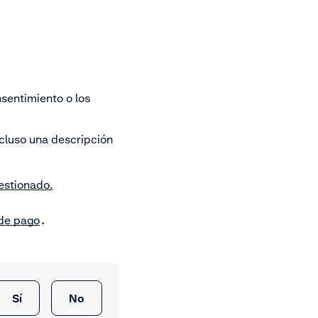
nsentimiento o los
ncluso una descripción
stionado.
 de pago
.
Sí
No