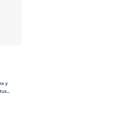
es y
tus
 múltiples