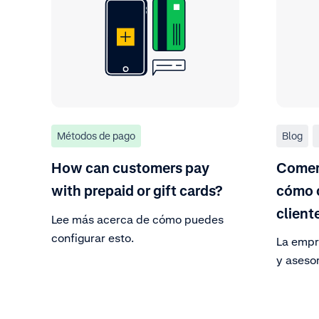
Métodos de pago
Blog
How can customers pay
Comer
with prepaid or gift cards?
cómo c
client
Lee más acerca de cómo puedes
configurar esto.
La empr
y aseso
analiza
materia
context