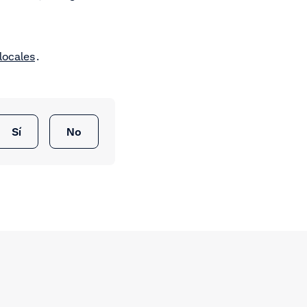
locales
.
Sí
No