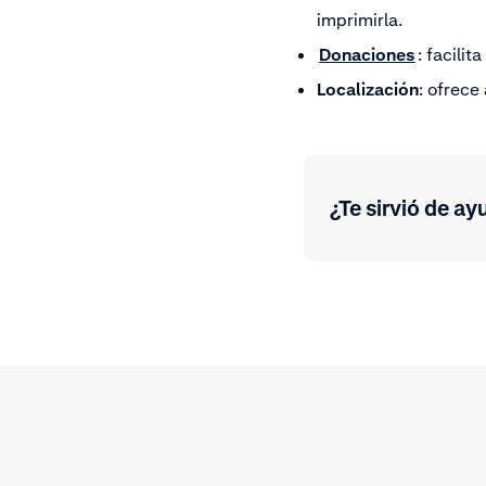
imprimirla.
Donaciones
: facilit
Localización
: ofrece
¿Te sirvió de ay