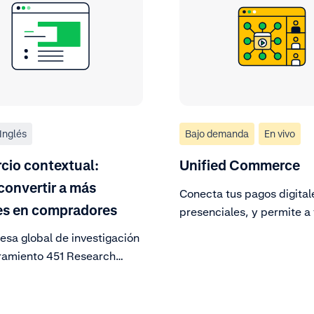
Inglés
Bajo demanda
En vivo
cio contextual:
Unified Commerce
onvertir a más
Conecta tus pagos digital
es en compradores
presenciales, y permite a 
clientes pagar a través de
esa global de investigación
canales.
ramiento 451 Research
 un tema de vanguardia en
 de pagos: el comercio
ual.