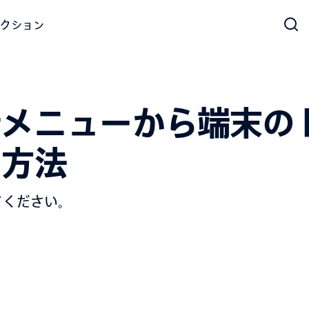
クション
断メニューから端末の
う方法
てください。