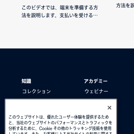
方法を説明
このビデオでは、端末を準備する方
での説
法を説明します。支払いを受ける前
当てる
に端末を準備する方法を学んでくだ
さい。
知識
アカデミー
コレクション
ウェビナー
製品をアップデート
ハウツー動画
このウェブサイトは、優れたユーザー体験を提供するため
と、当社のウェブサイトのパフォーマンスとトラフィックを
分析するために、Cookie その他のトラッキング技術を使用
しています。また、お客様による当社サイトの利用に関する