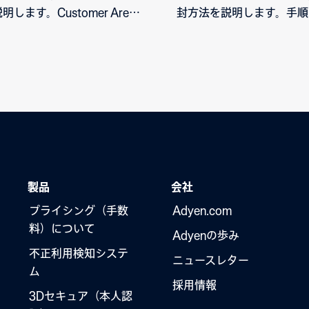
します。Customer Area
封方法を説明します。手順
明に従うことで、端末を割り
とで、端末を安全に開封、
ことができます。
て、決済処理に進むことが
す。
製品
会社
プライシング（手数
Adyen.com
料）について
Adyenの歩み
不正利用検知システ
ニュースレター
ム
採用情報
3Dセキュア（本人認