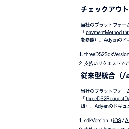
チェックアウト（
当社のプラットフォームで
「
paymentMethod.th
を参照）。Adyenの
threeDS2SdkVersio
支払いリクエストでこれ
従来型統合（/a
当社のプラットフォームで
「
threeDS2RequestDa
照）。Adyenのドキ
sdkVersion（
iOS
/
A