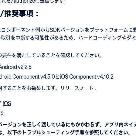
を/authorizeに送信します。
/推奨事項：
はコンポーネント側からSDKバージョンをプラットフォームに
の取引を中断する可能性があるため、ハードコーディングやダ
の要件を満たしていることを確認してください。
roid v2.2.5
oid Component v4.5.0とiOS Component v4.10.2
使用することをお勧めします。リリースノート :
/
iOS
OS
DKバージョンを正しく渡しているにもかかわらず、アプリ内ネイ
は、以下のトラブルシューティング手順を参照してください。