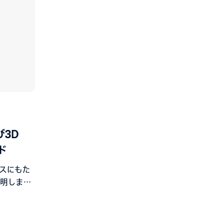
び3D
ド
ネスにもた
明しま