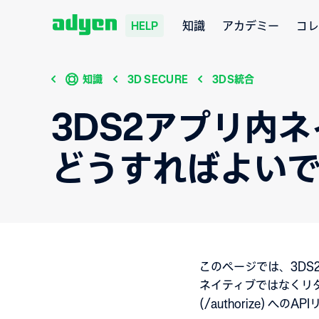
知識
アカデミー
コレ
HELP
知識
3D SECURE
3DS統合
3DS2アプリ内
どうすればよい
このページでは、3D
ネイティブではなくリダイ
(/authorize) 