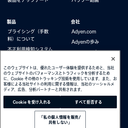
製品をアップデート
ハウツー動画
製品
会社
プライシング（手数
Adyen.com
料）について
Adyenの歩み
不正利用検知システム
ニュースレター
3Dセキュア（本人認
採用情報
証）
このウェブサイトは、優れたユーザー体験を提供するためと、当社
のウェブサイトのパフォーマンスとトラフィックを分析するため
に、Cookie その他のトラッキング技術を使用しています。また、お
客様による当社サイトの利用に関する情報は、当社のソーシャルメ
ディア、広告、分析パートナーと共有されます。
Cookie を受け入れる
すべて拒否する
「私の個人情報を販売/
共有しない」
Privacy
·
Cookies
·
Disclaimer
·
© 2026 Adyen