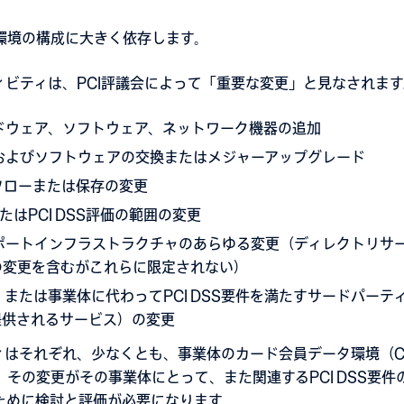
環境の構成に大きく依存します。
ィビティは、PCI評議会によって「重要な変更」と見なされます
ドウェア、ソフトウェア、ネットワーク機器の追加
およびソフトウェアの交換またはメジャーアップグレード
フローまたは保存の変更
たはPCI DSS評価の範囲の変更
サポートインフラストラクチャのあらゆる変更（ディレクトリサ
の変更を含むがこれらに限定されない）
、または事業体に代わってPCI DSS要件を満たすサードパーテ
提供されるサービス）の変更
ィはそれぞれ、少なくとも、事業体のカード会員データ環境（C
その変更がその事業体にとって、また関連するPCI DSS要
ために検討と評価が必要になります。