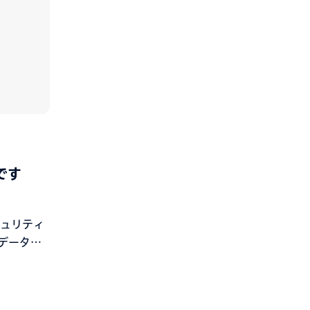
です
ュリティ
、データセ
る脅威か
保護する