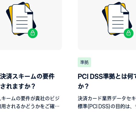
準拠
決済スキームの要件
PCI DSS準拠とは何
されますか？
か？
スキームの要件が貴社のビジ
決済カード業界データセキ
適用されるかどうかをご確認
標準(PCI DSS)の目的は
い。
キュリティに対する進化す
ら、カード所有者データを
ことです。