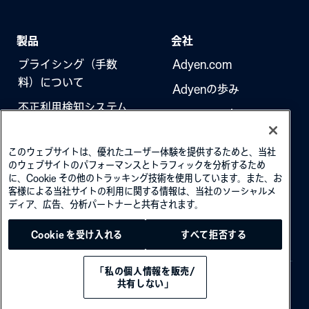
製品
会社
プライシング（手数
Adyen.com
料）について
Adyenの歩み
不正利用検知システム
ニュースレター
3Dセキュア（本人認
採用情報
証）
このウェブサイトは、優れたユーザー体験を提供するためと、当社
のウェブサイトのパフォーマンスとトラフィックを分析するため
に、Cookie その他のトラッキング技術を使用しています。また、お
客様による当社サイトの利用に関する情報は、当社のソーシャルメ
ディア、広告、分析パートナーと共有されます。
Cookie を受け入れる
すべて拒否する
「私の個人情報を販売/
共有しない」
Privacy
·
Cookies
·
Disclaimer
·
© 2026 Adyen