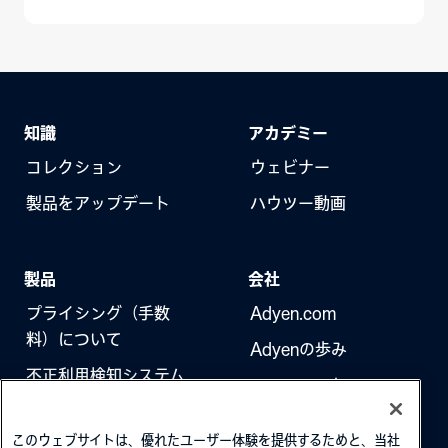
知識
アカデミー
コレクション
ウェビナー
製品をアップデート
ハウツー動画
製品
会社
プライシング（手数
Adyen.com
料）について
Adyenの歩み
不正利用検知システム
ニュースレター
3Dセキュア（本人認
採用情報
証）
このウェブサイトは、優れたユーザー体験を提供するためと、当社