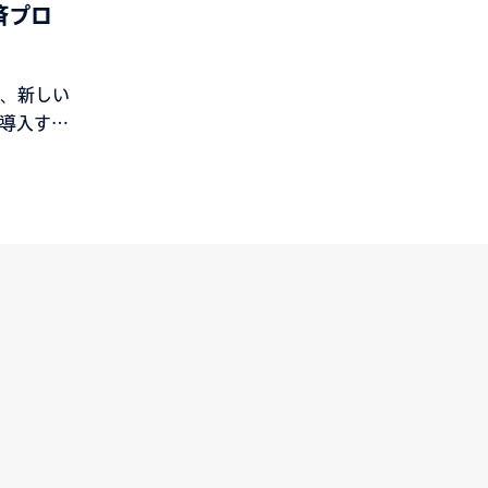
済プロ
、新しい
導入する