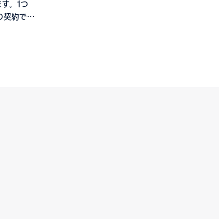
ます。1つ
の契約で。
、完全な
PIファ