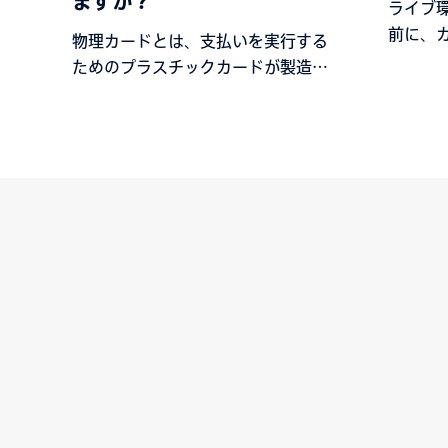
ますか？
ライブ
前に、
物理カードとは、支払いを実行する
メーラ
ためのプラスチックカードが製造さ
れる支払手段です。物理カードを作
成するプロセスは、カードの製造と
カードのパーソナライゼーションで
構成されます。