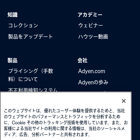
決済端末で決済リンクのあるQRコ
ードを起動できます。
知識
アカデミー
コレクション
ウェビナー
製品をアップデート
ハウツー動画
製品
会社
プライシング（手数
Adyen.com
料）について
Adyenの歩み
不正利用検知システム
ニュースレター
3Dセキュア（本人認
採用情報
証）
このウェブサイトは、優れたユーザー体験を提供するためと、当社
のウェブサイトのパフォーマンスとトラフィックを分析するため
に、Cookie その他のトラッキング技術を使用しています。また、お
客様による当社サイトの利用に関する情報は、当社のソーシャルメ
ディア、広告、分析パートナーと共有されます。