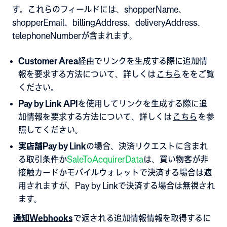
す。これらのフィールドには、shopperName、
shopperEmail、billingAddress、deliveryAddress、
telephoneNumberが含まれます。
Customer Area
経由でリンクを生成する際に追加情
報を要求する方法について、詳しくは
こちら
ををご覧
ください
。
Pay by Link API
を使用してリンクを生成する際に追
加情報を要求する方法について、詳しくは
こちら
を参
照してください
。
実店舗Pay by Link
の場合、決済リクエストに含まれ
る取引条件か
SaleToAcquirerData
は、買い物客が非
接触カードかモバイルウォレットで決済する場合は適
用されますが、Pay by Linkで決済する場合は無視され
ます。
通知Webhooks
で返される追加情報情報を取得するに