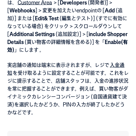
は、
Customer Area
> [
Developers
(開発者)] >
[
Webhooks
] > 変更を加えたいendpointの [
Add
(追
加)] または [
Edit
& Test
(編集とテスト)] (すでに有効に
なっている場合) をクリック > スクロールダウンして
[
Additional Settings
(追加設定)] > [
include
Shopper
Details
(買い物客の詳細情報を含める)] を「
Enable(有
効)
」にします
。
実店舗の通知は端末に表示されますが、レジで
入金通
知
を受け取るように設定することが可能です
。これをレ
ジに提示することで、店舗スタッフは、入金の進捗状況
を常に把握することができます。例えば、買い物客がダ
イナミックカレンシーコンバージョン (自国通貨建て決
済)を選択したかどうか、PINの入力が終了したかどう
かなどです。