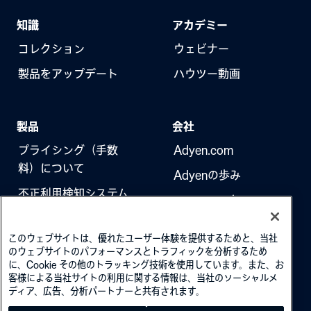
知識
アカデミー
コレクション
ウェビナー
製品をアップデート
ハウツー動画
製品
会社
プライシング（手数
Adyen.com
料）について
Adyenの歩み
不正利用検知システム
ニュースレター
3Dセキュア（本人認
採用情報
証）
このウェブサイトは、優れたユーザー体験を提供するためと、当社
のウェブサイトのパフォーマンスとトラフィックを分析するため
に、Cookie その他のトラッキング技術を使用しています。また、お
客様による当社サイトの利用に関する情報は、当社のソーシャルメ
ディア、広告、分析パートナーと共有されます。