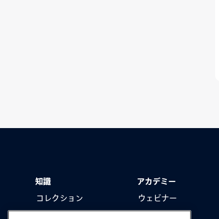
知識
アカデミー
コレクション
ウェビナー
製品をアップデート
ハウツー動画