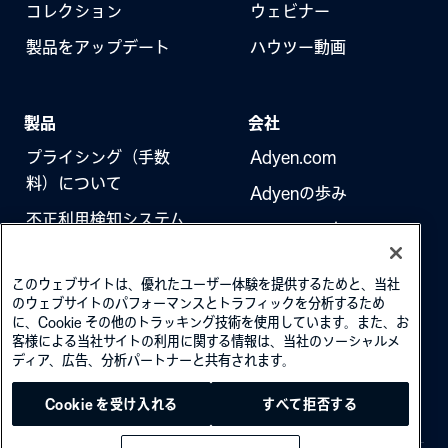
コレクション
ウェビナー
製品をアップデート
ハウツー動画
製品
会社
プライシング（手数
Adyen.com
料）について
Adyenの歩み
不正利用検知システム
ニュースレター
3Dセキュア（本人認
採用情報
証）
このウェブサイトは、優れたユーザー体験を提供するためと、当社
のウェブサイトのパフォーマンスとトラフィックを分析するため
に、Cookie その他のトラッキング技術を使用しています。また、お
客様による当社サイトの利用に関する情報は、当社のソーシャルメ
ディア、広告、分析パートナーと共有されます。
Cookie を受け入れる
すべて拒否する