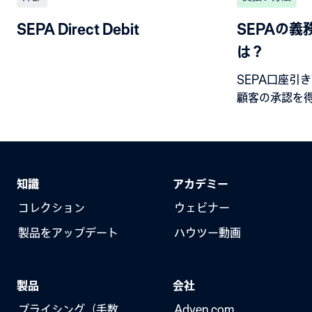
SEPA Direct Debit
SEPAの義
は？
SEPA口座引
顧客の承認を
す。 IBAN
引き落とすた
スムーズな支
す。
知識
アカデミー
コレクション
ウェビナー
製品をアップデート
ハウツー動画
製品
会社
プライシング（手数
Adyen.com