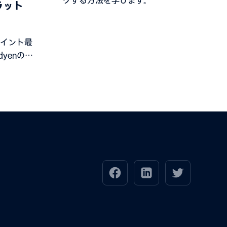
ラット
イント最
yenの顧
収益が上