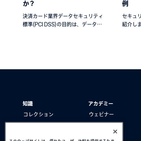
か？
例
決済カード業界データセキュリティ
セキュ
標準(PCI DSS)の目的は、データセ
紹介し
キュリティに対する進化する脅威か
ら、カード所有者データを保護する
ことです。
知識
アカデミー
コレクション
ウェビナー
製品をアップデート
ハウツー動画