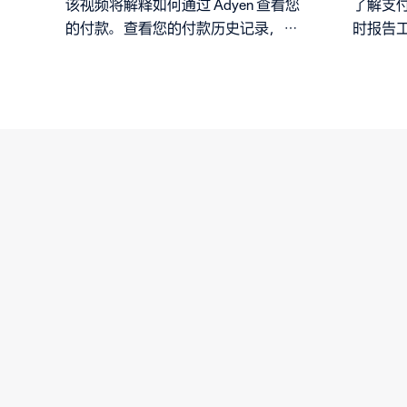
该视频将解释如何通过 Adyen 查看您
了解支
的付款。查看您的付款历史记录，查
时报告
看关于销售额、退款、交易成本以及
产生付款金额的调整的概述。轻松下
载报告。