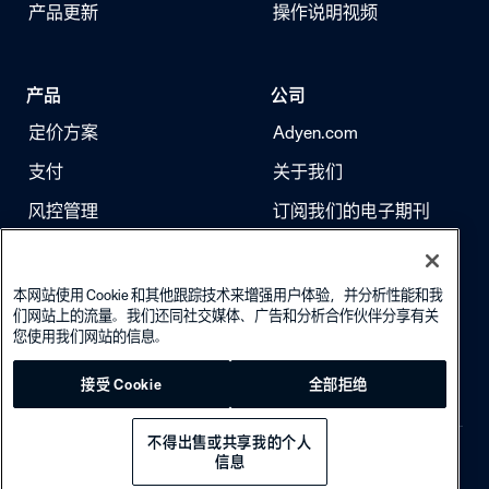
产品更新
操作说明视频
产品
公司
定价方案
Adyen.com
支付
关于我们
风控管理
订阅我们的电子期刊
身份验证
求职
本网站使用 Cookie 和其他跟踪技术来增强用户体验，并分析性能和我
们网站上的流量。我们还同社交媒体、广告和分析合作伙伴分享有关
您使用我们网站的信息。
接受 Cookie
全部拒绝
不得出售或共享我的个人
信息
Privacy policy
·
Cookie policy
·
© 2026 Adyen