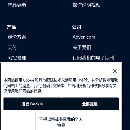
产品更新
操作说明视频
产品
公司
定价方案
Adyen.com
支付
关于我们
风控管理
订阅我们的电子期刊
身份验证
求职
本网站使用 Cookie 和其他跟踪技术来增强用户体验，并分析性能和我
们网站上的流量。我们还同社交媒体、广告和分析合作伙伴分享有关
您使用我们网站的信息。
接受 Cookie
全部拒绝
不得出售或共享我的个人
信息
Privacy policy
·
Cookie policy
·
© 2026 Adyen