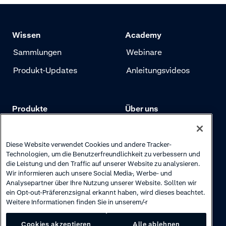
Wissen
Academy
Sammlungen
Webinare
Produkt-Updates
Anleitungsvideos
Produkte
Über uns
Preise
Adyen.com
Zahlungen
Unsere Geschichte
Diese Website verwendet Cookies und andere Tracker-
Technologien, um die Benutzerfreundlichkeit zu verbessern und
Risikomanagement
Newsletter
die Leistung und den Traffic auf unserer Website zu analysieren.
Wir informieren auch unsere Social Media-, Werbe- und
Authentifizierung
Karriere
Analysepartner über Ihre Nutzung unserer Website. Sollten wir
ein Opt-out-Präferenzsignal erkannt haben, wird dieses beachtet.
Weitere Informationen finden Sie in unserem/-r
Cookies akzeptieren
Alle ablehnen