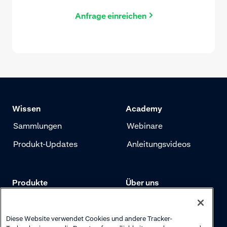
Anfrage einreichen
Wissen
Academy
Sammlungen
Webinare
Produkt-Updates
Anleitungsvideos
Produkte
Über uns
Preise
Adyen.com
Zahlungen
Unsere Geschichte
Diese Website verwendet Cookies und andere Tracker-