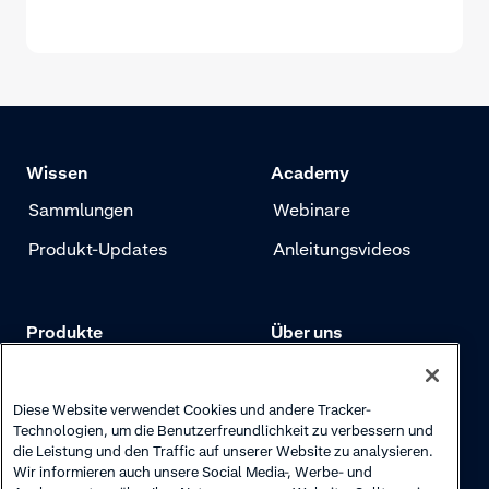
Wissen
Academy
Sammlungen
Webinare
Produkt-Updates
Anleitungsvideos
Produkte
Über uns
Preise
Adyen.com
Zahlungen
Unsere Geschichte
Diese Website verwendet Cookies und andere Tracker-
Technologien, um die Benutzerfreundlichkeit zu verbessern und
Risikomanagement
Newsletter
die Leistung und den Traffic auf unserer Website zu analysieren.
Wir informieren auch unsere Social Media-, Werbe- und
Authentifizierung
Karriere