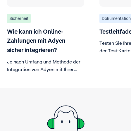
Sicherheit
Dokumentation
Wie kann ich Online-
Testleitfad
Zahlungen mit Adyen
Testen Sie Ihr
sicher integrieren?
der Test-Kart
Adyen oder ers
Je nach Umfang und Methode der
eigenen.
Integration von Adyen mit Ihrer
Plattform gibt es zusätzliche
Sicherheitsmaßnahmen, die Sie
berücksichtigen sollten, um die
Vertraulichkeit, Integrität und
Verfügbarkeit Ihrer Unternehmens-
und Kundendaten zu schützen.