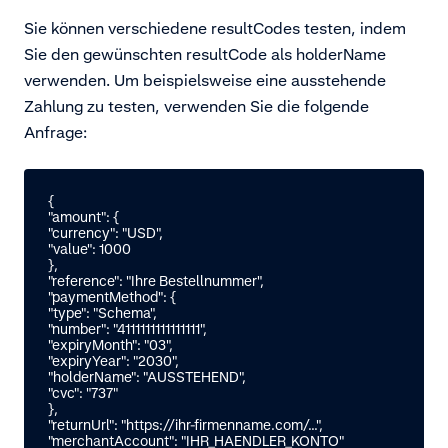
Sie können verschiedene resultCodes testen, indem
Sie den gewünschten resultCode als holderName
verwenden. Um beispielsweise eine ausstehende
Zahlung zu testen, verwenden Sie die folgende
Anfrage:
{

"amount": {

"currency": "USD",

"value": 1000

},

"reference": "Ihre Bestellnummer",

"paymentMethod": {

"type": "Schema",

"number": "4111111111111111",

"expiryMonth": "03",

"expiryYear": "2030",

"holderName": "AUSSTEHEND",

"cvc": "737"

},

"returnUrl": "https://ihr-firmenname.com/...",

"merchantAccount": "IHR_HAENDLER_KONTO"
