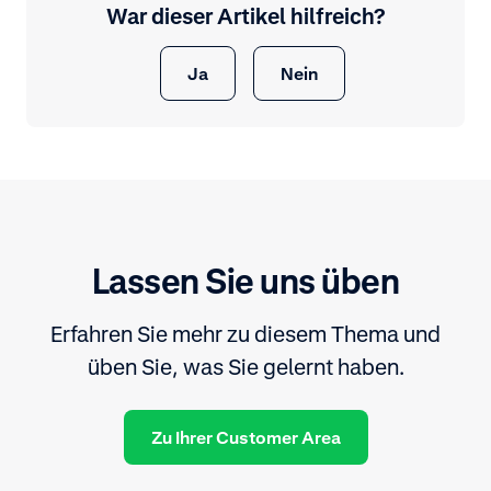
War dieser Artikel hilfreich?
Ja
Nein
Lassen Sie uns üben
Erfahren Sie mehr zu diesem Thema und
üben Sie, was Sie gelernt haben.
Zu Ihrer Customer Area