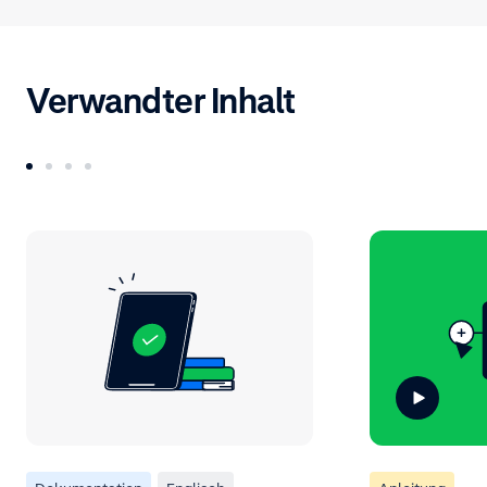
Verwandter Inhalt