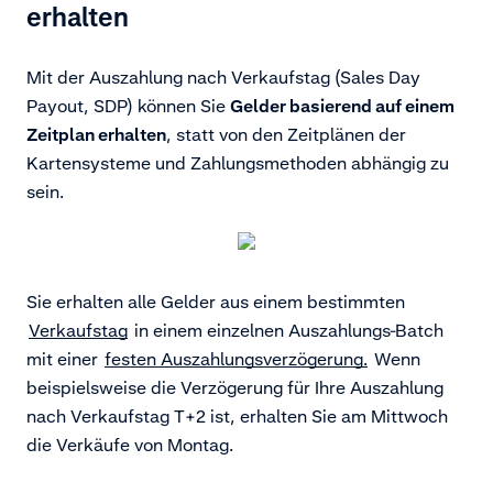
erhalten
Mit der Auszahlung nach Verkaufstag (Sales Day
Payout, SDP) können Sie
Gelder basierend auf einem
Zeitplan erhalten
, statt von den Zeitplänen der
Kartensysteme und Zahlungsmethoden abhängig zu
sein.
Sie erhalten alle Gelder aus einem bestimmten
Verkaufstag
in einem einzelnen Auszahlungs-Batch
mit einer
festen
Auszahlungsverzögerung
.
Wenn
beispielsweise die Verzögerung für Ihre Auszahlung
nach Verkaufstag T+2 ist, erhalten Sie am Mittwoch
die Verkäufe von Montag.