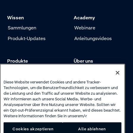
Wissen
Academy
Sammlungen
Webinare
Produkt-Updates
Anleitungsvideos
Produkte
Über uns
Preise
Adyen.com
Zahlungen
Unsere Geschichte
Diese Website verwendet Cookies und andere Tracker-
Technologien, um die Benutzerfreundlichkeit zu verbessern und
Risikomanagement
Newsletter
die Leistung und den Traffic auf unserer Website zu analysieren.
Wir informieren auch unsere Social Media-, Werbe- und
Authentifizierung
Karriere
Analysepartner über Ihre Nutzung unserer Website. Sollten wir
ein Opt-out-Präferenzsignal erkannt haben, wird dieses beachtet.
Weitere Informationen finden Sie in unserem/-r
Cookies akzeptieren
Alle ablehnen