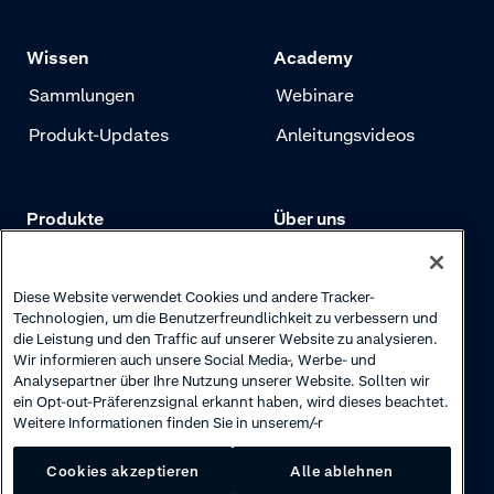
Wissen
Academy
Sammlungen
Webinare
Produkt-Updates
Anleitungsvideos
Produkte
Über uns
Preise
Adyen.com
Zahlungen
Unsere Geschichte
Diese Website verwendet Cookies und andere Tracker-
Technologien, um die Benutzerfreundlichkeit zu verbessern und
Risikomanagement
Newsletter
die Leistung und den Traffic auf unserer Website zu analysieren.
Wir informieren auch unsere Social Media-, Werbe- und
Authentifizierung
Karriere
Analysepartner über Ihre Nutzung unserer Website. Sollten wir
ein Opt-out-Präferenzsignal erkannt haben, wird dieses beachtet.
Weitere Informationen finden Sie in unserem/-r
Cookies akzeptieren
Alle ablehnen