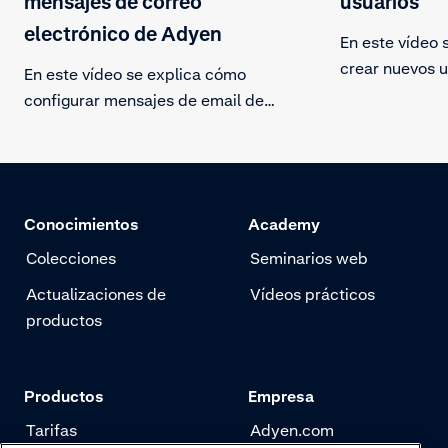
mensajes de correo
usuarios
electrónico de Adyen
En este vídeo 
crear nuevos 
En este vídeo se explica cómo
fácilmente un 
configurar mensajes de email de
Customer Area
Adyen. Gestiona tus suscripciones
nombre de usua
y selecciona qué mensajes deseas
configura dife
recibir.
accesos.
Conocimientos
Academy
Colecciones
Seminarios web
Actualizaciones de
Vídeos prácticos
productos
Productos
Empresa
Tarifas
Adyen.com