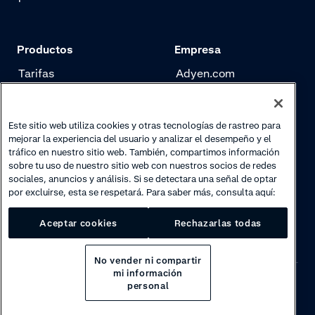
Productos
Empresa
Tarifas
Adyen.com
Pagos
Nuestra historia
Gestión de riesgo
Newsletter
Este sitio web utiliza cookies y otras tecnologías de rastreo para
mejorar la experiencia del usuario y analizar el desempeño y el
Authentication
Trabaja con nosotros
tráfico en nuestro sitio web. También, compartimos información
sobre tu uso de nuestro sitio web con nuestros socios de redes
sociales, anuncios y análisis. Si se detectara una señal de optar
por excluirse, esta se respetará. Para saber más, consulta aquí:
Aceptar cookies
Rechazarlas todas
No vender ni compartir
mi información
personal
Privacy
·
Cookies
·
Disclaimer
·
© 2026 Adyen