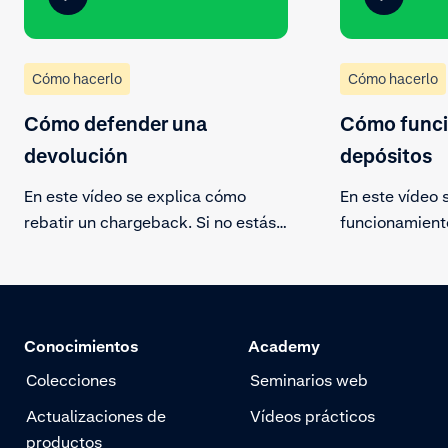
Cómo hacerlo
Cómo hacerlo
Cómo defender una
Cómo funci
devolución
depósitos
En este vídeo se explica cómo
En este vídeo s
rebatir un chargeback. Si no estás
funcionamiento
de acuerdo con la reclamación de
Inicia sesión e
un titular y dispones de
cliente; verás
documentación acreditativa,
depósito en la
puedes rebatirla. Como alternativa,
saldo, situada
Conocimientos
Academy
puedes optar por aceptar el
finanzas. Desc
chargeback.
perspectivas e
Colecciones
Seminarios web
Actualizaciones de
Vídeos prácticos
productos