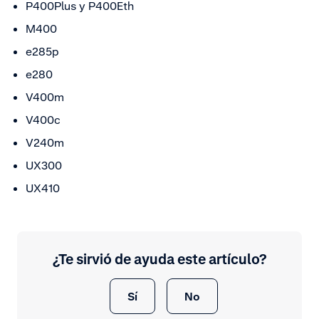
P400Plus y P400Eth
M400
e285p
e280
V400m
V400c
V240m
UX300
UX410
¿Te sirvió de ayuda este artículo?
Sí
No