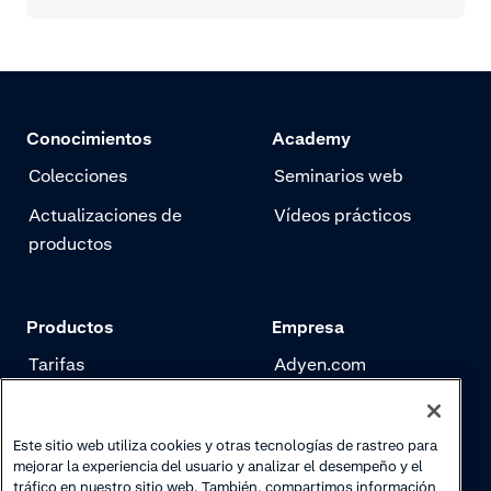
Conocimientos
Academy
Colecciones
Seminarios web
Actualizaciones de
Vídeos prácticos
productos
Productos
Empresa
Tarifas
Adyen.com
Pagos
Nuestra historia
Gestión de riesgo
Newsletter
Este sitio web utiliza cookies y otras tecnologías de rastreo para
mejorar la experiencia del usuario y analizar el desempeño y el
Authentication
Trabaja con nosotros
tráfico en nuestro sitio web. También, compartimos información