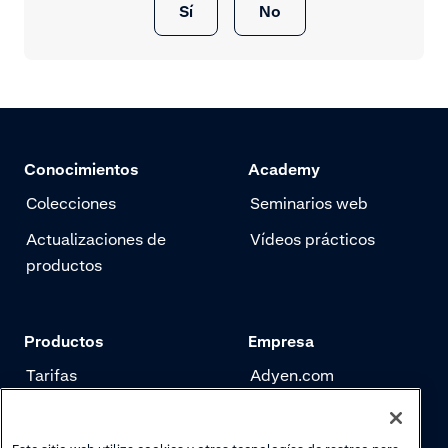
Sí
No
Conocimientos
Academy
Colecciones
Seminarios web
Actualizaciones de
Vídeos prácticos
productos
Productos
Empresa
Tarifas
Adyen.com
Pagos
Nuestra historia
Gestión de riesgo
Newsletter