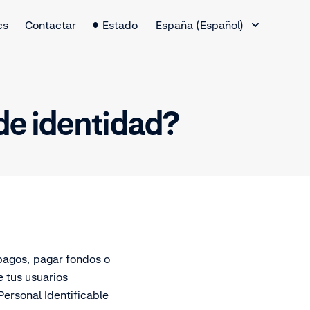
Cambio de idioma
cs
Contactar
Estado
España (Español)
 de identidad?
 pagos, pagar fondos o
e tus usuarios
ersonal Identificable