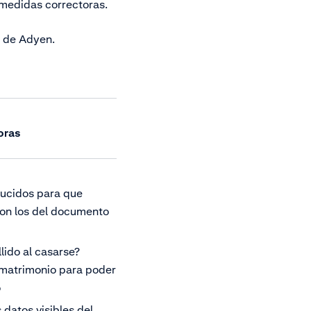
s medidas correctoras.
 de Adyen.
oras
ducidos para que
on los del documento
lido al casarse?
 matrimonio para poder
o
datos visibles del