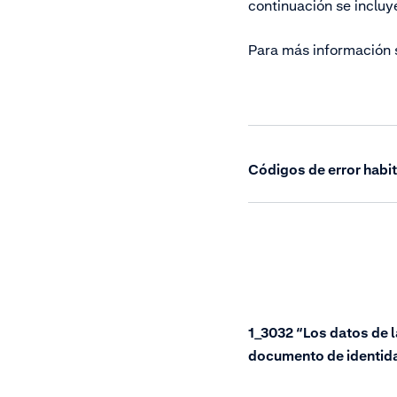
continuación se incluy
Para más información 
Códigos de error habi
1_3032 “Los datos de l
documento de identida