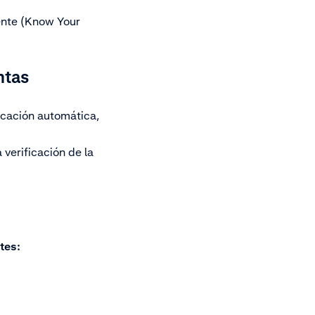
ente (Know Your
entas
ficación automática,
verificación de la
ntes: