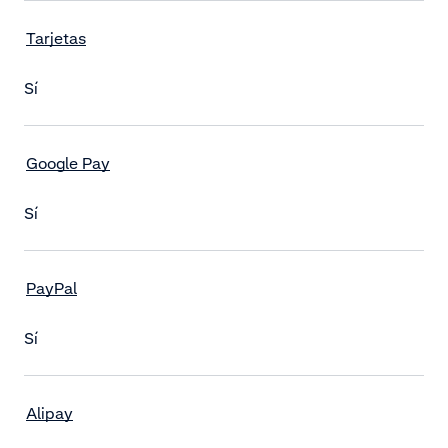
Tarjetas
Sí
Google Pay
Sí
PayPal
Sí
Alipay