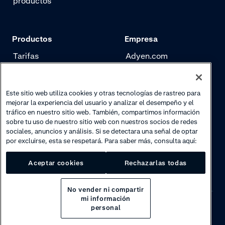
productos
Productos
Empresa
Tarifas
Adyen.com
Pagos
Nuestra historia
Gestión de riesgo
Newsletter
Este sitio web utiliza cookies y otras tecnologías de rastreo para
mejorar la experiencia del usuario y analizar el desempeño y el
Authentication
Trabaja con nosotros
tráfico en nuestro sitio web. También, compartimos información
sobre tu uso de nuestro sitio web con nuestros socios de redes
sociales, anuncios y análisis. Si se detectara una señal de optar
por excluirse, esta se respetará. Para saber más, consulta aquí:
Aceptar cookies
Rechazarlas todas
No vender ni compartir
mi información
personal
Privacy
·
Cookies
·
Disclaimer
·
© 2026 Adyen