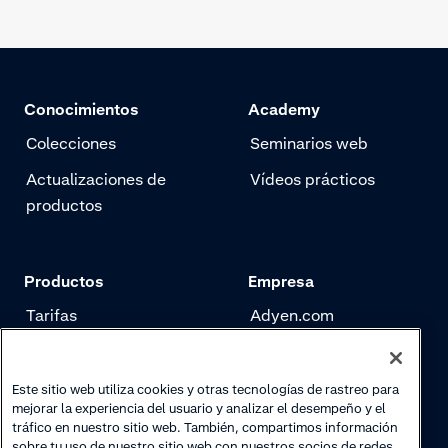
Conocimientos
Academy
Colecciones
Seminarios web
Actualizaciones de
Vídeos prácticos
productos
Productos
Empresa
Tarifas
Adyen.com
Pagos
Nuestra historia
Gestión de riesgo
Newsletter
Este sitio web utiliza cookies y otras tecnologías de rastreo para
mejorar la experiencia del usuario y analizar el desempeño y el
Authentication
Trabaja con nosotros
tráfico en nuestro sitio web. También, compartimos información
sobre tu uso de nuestro sitio web con nuestros socios de redes