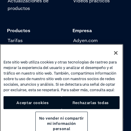
Actualizaciones de
Vídeos prácticos
productos
Productos
Empresa
Tarifas
Adyen.com
Pagos
Nuestra historia
Gestión de riesgo
Newsletter
Este sitio web utiliza cookies y otras tecnologías de rastreo para
mejorar la experiencia del usuario y analizar el desempeño y el
Authentication
Trabaja con nosotros
tráfico en nuestro sitio web. También, compartimos información
sobre tu uso de nuestro sitio web con nuestros socios de redes
sociales, anuncios y análisis. Si se detectara una señal de optar
por excluirse, esta se respetará. Para saber más, consulta aquí:
Aceptar cookies
Rechazarlas todas
No vender ni compartir
mi información
personal
Privacy
·
Cookies
·
Disclaimer
·
© 2026 Adyen