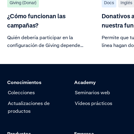
Giving (Donar)
Docs
Inglés
¿Cómo funcionan las
Donativos a
campañas?
nuestra fun
Quién debería participar en la
Permite que t
configuración de Giving depende
línea hagan d
de la organización. Esto puede
organizaciones
cambiar en función del tamaño, la
estructura y los responsables de la
toma de decisiones clave de la
Conocimientos
Academy
organización en tu campaña de
Giving.
Colecciones
Seminarios web
Actualizaciones de
Vídeos prácticos
productos
Productos
Empresa