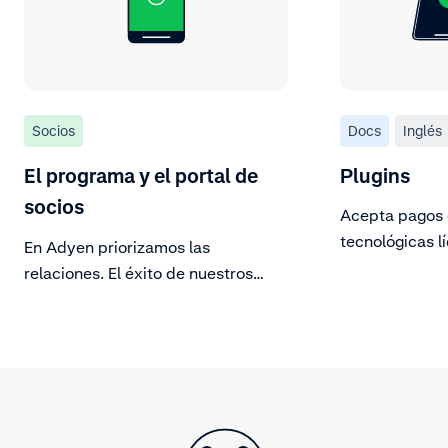
Socios
Docs
Inglés
El programa y el portal de
Plugins
socios
Acepta pagos 
tecnológicas l
En Adyen priorizamos las
plugins.
relaciones. El éxito de nuestros
clientes no depende solamente de
nuestras soluciones innovadoras,
sino también de las asociaciones
que establecemos con ellos.