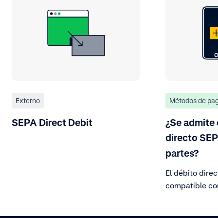
Externo
Métodos de pa
SEPA Direct Debit
¿Se admite 
directo SEP
partes?
El débito dire
compatible co
en todos los p
muchos no pert