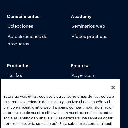
Conoce la list
participantes
Conocimientos
Academy
los detalles d
Colecciones
Seminarios web
Actualizaciones de
Vídeos prácticos
productos
Productos
Empresa
Tarifas
Adyen.com
Pagos
Nuestra historia
Gestión de riesgo
Newsletter
Este sitio web utiliza cookies y otras tecnologías de rastreo para
mejorar la experiencia del usuario y analizar el desempeño y el
Authentication
Trabaja con nosotros
tráfico en nuestro sitio web. También, compartimos información
sobre tu uso de nuestro sitio web con nuestros socios de redes
sociales, anuncios y análisis. Si se detectara una señal de optar
por excluirse, esta se respetará. Para saber más, consulta aquí: