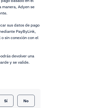
e pago basado en el
sta manera, Adyen se
ente.
icar sus datos de pago
 mediante PayByLink,
 o sin conexión con el
podrás devolver una
arde y se valide.
Sí
No