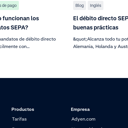
 de pago
Blog
Inglés
 funcionan los
El débito directo SE
tos SEPA?
buenas prácticas
andatos de débito directo
&quot;Alcanza todo tu pot
cilmente con
Alemania, Holanda y Austr
ciones de clientes. Genera
método de pago por débit
s de adeudo en cuentas
líder en Europa. &quot;
a segura usando IBAN, para
 de pago sin
aciones.
Productos
Empresa
Tarifas
Adyen.com