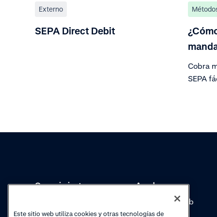
Externo
Métodos
SEPA Direct Debit
¿Cómo
manda
Cobra m
SEPA fá
autoriza
mandato
de form
un flujo
complic
Conocimientos
Academy
Colecciones
Seminarios web
Este sitio web utiliza cookies y otras tecnologías de