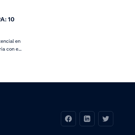
PA: 10
encial en
ia con el
o directo