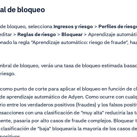
ral de bloqueo
 de bloqueo, selecciona
Ingresos y riesgo
>
Perfiles de riesg
editar >
Reglas de riesgo
>
Bloquear
> Aprendizaje automátic
ado la regla “Aprendizaje automático: riesgo de fraude”, haz 
mbral de bloqueo, verás una tasa de bloqueo estimada basad
 riesgo.
como punto de corte para aplicar el bloqueo en función de cl
 de aprendizaje automático de Adyen. Como ocurre con cualqu
io entre los verdaderos positivos (fraudes) y los falsos positi
nsacciones con una clasificación de “muy alta” reduciría las t
mente, pasaría por alto casos de fraude complejos. Bloquear 
clasificación de “baja” bloquearía la mayoría de los casos de
positivos.