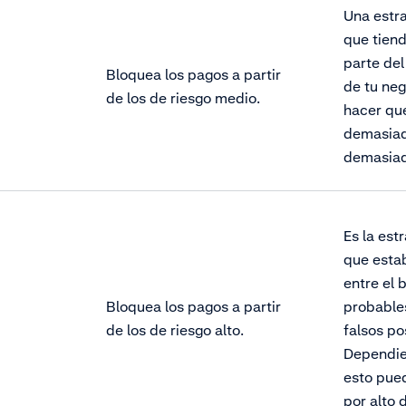
Una estra
que tiend
parte de
Bloquea los pagos a partir
de tu neg
de los de riesgo medio.
hacer que
demasiad
demasiad
Es la est
que estab
entre el 
Bloquea los pagos a partir
probable
de los de riesgo alto.
falsos po
Dependie
esto pue
por alto