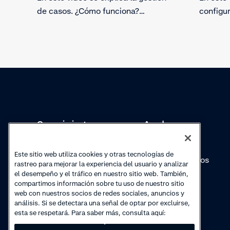
de casos. ¿Cómo funciona?
configur
Aprende a revisar manualmente
perfil d
algunas transacciones.
tu estra
combati
proteger
Conocimientos
Academy
Colecciones
Webinars
Este sitio web utiliza cookies y otras tecnologías de
Actualizaciones de
Vídeos prácticos
rastreo para mejorar la experiencia del usuario y analizar
productos
el desempeño y el tráfico en nuestro sitio web. También,
compartimos información sobre tu uso de nuestro sitio
web con nuestros socios de redes sociales, anuncios y
análisis. Si se detectara una señal de optar por excluirse,
esta se respetará. Para saber más, consulta aquí: