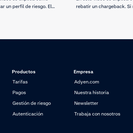
ar un perfil de riesgo. El
rebatir un chargeback. Si
e riesgo te permite activar
de acuerdo con la reclam
tegia contra el fraude,
un titular y dispones de
r a los estafadores y
documentación acreditati
 a tus clientes reales.
puedes rebatirla. Como al
puedes optar por aceptar 
chargeback.
Productos
Empresa
Tarifas
Adyen.com
Pagos
Nuestra historia
Gestión de riesgo
Newsletter
Autenticación
Trabaja con nosotros