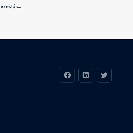
 no estás
ación de
va,
ternativa,
el